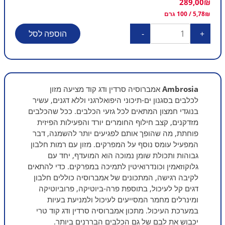
289,00
₪
₪
5,78
/ 100 גרם
כמות
+
-
הוספה לסל
של
AMBROSIA
-
אמברוסיה
מזון
Ambrosia
אמברוסיה סרדין ודג קוד מציעה מזון
לכלבים בסגנון ים-תיכוני היפואלרגני וללא דגנים, עשיר
יבש
בנוגדי חמצון המתאים לכל גזעי הכלבים. ככל שהכלבים
ים
מזדקנים, קצב חילוף החומרים יורד והפעילות הפיזית
תיכוני
פוחתת, מה שהופך אותם לפגיעים יותר להשמנה, דבר
לכלב
המפעיל עומס נוסף על המפרקים. מזון עם רמות חלבון
סניור,
גבוהות ותכולת שומן נמוכה הוא המועדף, יחד עם
לייט,
גלוקוזאמין וכונדרואיטין לתמיכה במפרקים. כדי להתאים
סטרלייז
לקיבה רגישה, המתכונים של אמברוסיה כוללים חלבון
בטעם
דגים קל לעיכול, בתוספת פרה-ביוטיקה, פרוביוטיקה
דגים
ומינרלים מחמר המסייעים לעיכול ולמניעת בעיות
5
במערכת העיכול. מתכון אמברוסיה סרדין ודג קוד טרי
ק"ג
יכבוש את לבם של גם הכלבים הבררנים ביותר.